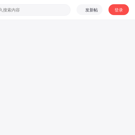
日志
相册
帝国3DE排行榜
资源中心
发新帖
登录