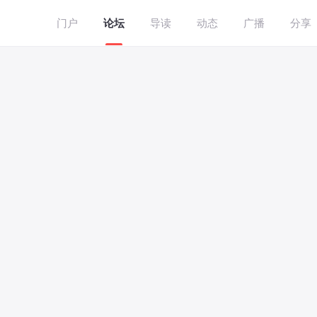
门户
论坛
导读
动态
广播
分享