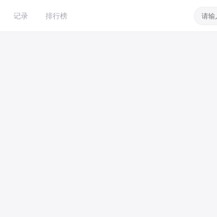
记录
排行榜
帮助
留言板
淘帖
签到